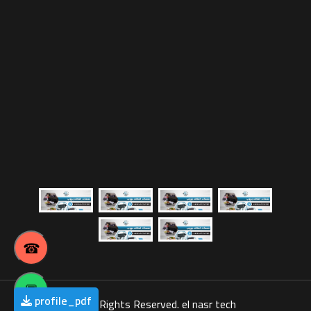
☎
💬
profile_pdf
©
All Rights Reserved. el nasr tech