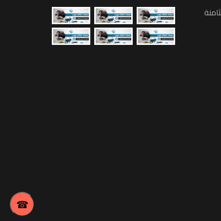
امنة
☎