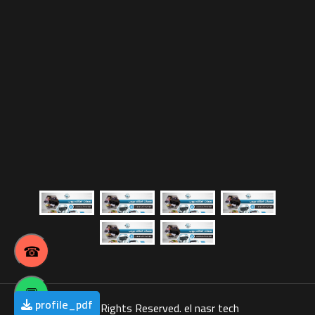
☎
💬
profile_pdf
©
All Rights Reserved. el nasr tech