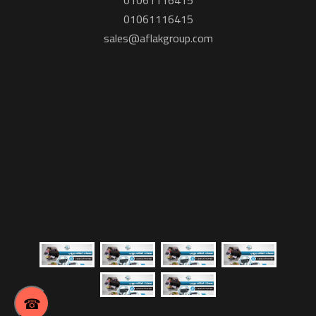
01061116415
01061116415
sales@aflakgroup.com
☎