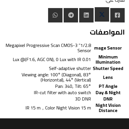
المواصفات
1/2.8” 3-Megapixel Progressive Scan CMOS
mage Sensor
Sensor
Minimum
0.01 Lux @(F1.6, AGC ON), 0 Lux with IR
Illumination
Self-adaptive shutter
Shutter Speed
Viewing angle: 100° (Diagonal), 83°
Lens
(Horizontal), 44° (Vertical)
Pan: 340, Tilt: 65°
PT Angle
IR-cut filter with auto switch
Day & Night
3D DNR
DNR
Night Vision
IR 15 m，Color Night Vision 15 m
Distance