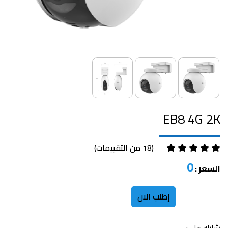
EB8 4G 2K
(18 من التقييمات)
0
السعر :
إطلب الان
شارك على: